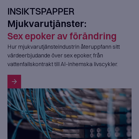
INSIKTSPAPPER
Mjukvarutjänster:
Sex epoker av förändring
Hur mjukvarutjänsteindustrin återuppfann sitt
värdeerbjudande över sex epoker, från
vattenfallskontrakt till AI-inhemska livscykler.