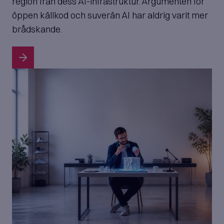
region från dess AI-infrastruktur. Argumenten för
öppen källkod och suverän AI har aldrig varit mer
brådskande.