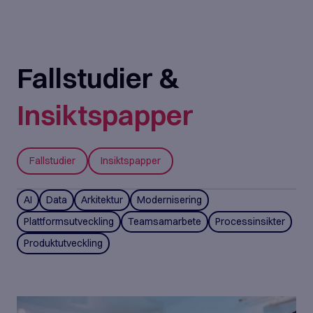
Fallstudier &
Insiktspapper
Fallstudier
Insiktspapper
AI
Data
Arkitektur
Modernisering
Plattformsutveckling
Teamsamarbete
Processinsikter
Produktutveckling