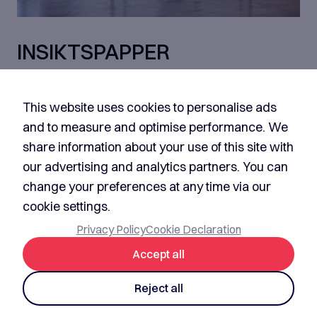
INSIKTSPAPPER
Den Farliga Bekvämligheten
med AI i Produktutveckling
This website uses cookies to personalise ads
and to measure and optimise performance. We
Hur AI tillverkar känslan av framgång i varje steg
share information about your use of this site with
av programvarulivscykeln – och vad som krävs
our advertising and analytics partners. You can
för att bygga produkter som faktiskt är klara.
change your preferences at any time via our
cookie settings.
Privacy Policy
Cookie Declaration
Accept all
Reject all