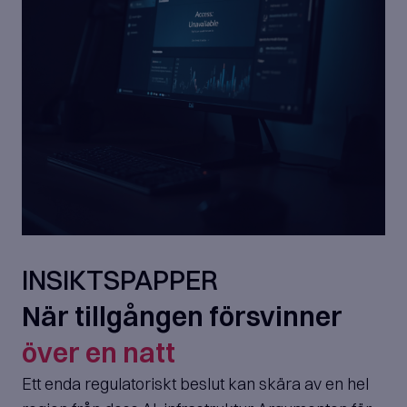
INSIKTSPAPPER
När tillgången försvinner
över en natt
Ett enda regulatoriskt beslut kan skära av en hel