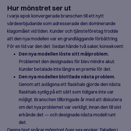
Hur mönstret ser ut
I varje epok konvergerade branschen till ett nytt
värdeerbjudande som adresserade den dominerande
klagomålet vid tiden. Kunder och tjänsteföretag trodde
att den nya modellen var en grundläggande förbättring.
För en tid var den det. Sedan hände två saker, konsekvent:
Den nya modellen löste sitt målproblem.
Problemet den designades för blev mindre akut.
Kunder betalade inte längre en premie för det.
Den nya modellen blottlade nästa problem.
Genom att avlägsna ett flaskhals gjorde den nästa
flaskhals synlig på ett sätt som tidigare inte var
möjligt. Branschen tillbringade år med att diskutera
om det nya problemet var verkligt, innan den till sist
erkände det — och designade nästa modell runt
det.
Denna text spårar mönstret över sex epoker. Tabellen i