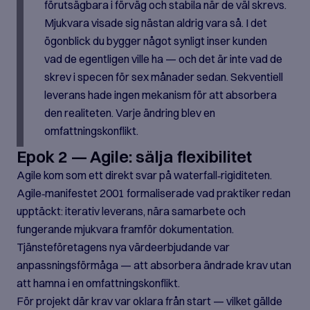
förutsägbara i förväg och stabila när de väl skrevs.
Mjukvara visade sig nästan aldrig vara så. I det
ögonblick du bygger något synligt inser kunden
vad de egentligen ville ha — och det är inte vad de
skrev i specen för sex månader sedan. Sekventiell
leverans hade ingen mekanism för att absorbera
den realiteten. Varje ändring blev en
omfattningskonflikt.
Epok 2 — Agile: sälja flexibilitet
Agile kom som ett direkt svar på waterfall‑rigiditeten.
Agile‑manifestet 2001 formaliserade vad praktiker redan
upptäckt: iterativ leverans, nära samarbete och
fungerande mjukvara framför dokumentation.
Tjänsteföretagens nya värdeerbjudande var
anpassningsförmåga — att absorbera ändrade krav utan
att hamna i en omfattningskonflikt.
För projekt där krav var oklara från start — vilket gällde