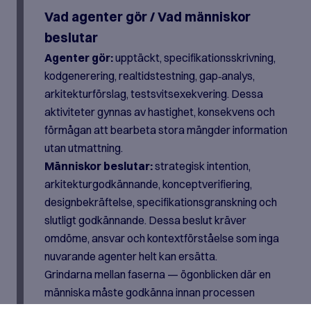
Vad agenter gör / Vad människor
beslutar
Agenter gör:
upptäckt, specifikationsskrivning,
kodgenerering, realtidstestning, gap‑analys,
arkitekturförslag, testsvitsexekvering. Dessa
aktiviteter gynnas av hastighet, konsekvens och
förmågan att bearbeta stora mängder information
utan utmattning.
Människor beslutar:
strategisk intention,
arkitekturgodkännande, konceptverifiering,
designbekräftelse, specifikationsgranskning och
slutligt godkännande. Dessa beslut kräver
omdöme, ansvar och kontextförståelse som inga
nuvarande agenter helt kan ersätta.
Grindarna mellan faserna — ögonblicken där en
människa måste godkänna innan processen
fortsätter — är inte byråkratisk overhead. De är