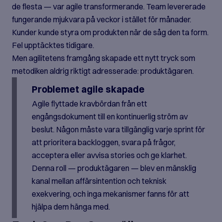
de flesta — var agile transformerande. Team levererade
fungerande mjukvara på veckor i stället för månader.
Kunder kunde styra om produkten när de såg den ta form.
Fel upptäcktes tidigare.
Men agilitetens framgång skapade ett nytt tryck som
metodiken aldrig riktigt adresserade: produktägaren.
Problemet agile skapade
Agile flyttade kravbördan från ett
engångsdokument till en kontinuerlig ström av
beslut. Någon måste vara tillgänglig varje sprint för
att prioritera backloggen, svara på frågor,
acceptera eller avvisa stories och ge klarhet.
Denna roll — produktägaren — blev en mänsklig
kanal mellan affärsintention och teknisk
exekvering, och inga mekanismer fanns för att
hjälpa dem hänga med.