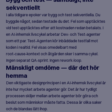
sekventiellt
I alla tidigare epoker var bygg och test sekventiella. Du
byggde något, sedan testade du det. Fel som upptäcktes
vid test upptäcktes efter att kostnaden redan betalats. I
en AI‑inhemsk livscykel arbetar Dev‑ och Test‑agenter
som ett par. Test‑Agenten kör inbäddade testfall mot
koden i realtid. Fel visas omedelbart med
root‑cause‑kontext och åtgärden sker i samma cykel.
Ingen separat QA‑sprint. Ingen rework‑loop.
Mänskligt omdöme — där det hör
hemma
Den viktigaste designprincipen i en AI‑inhemsk livscykel är
inte hur mycket arbete agenter gör. Det är hur tydligt
processen skiljer mellan arbete agenter bör göra och
beslut som människor måste fatta. Dessa är olika saker
och de blandas lätt ihop.