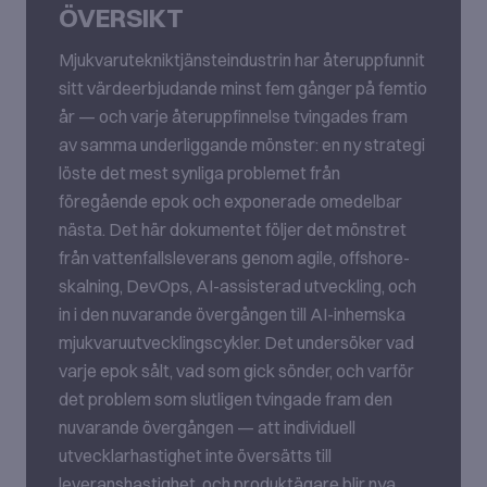
ÖVERSIKT
Mjukvarutekniktjänsteindustrin har återuppfunnit
sitt värdeerbjudande minst fem gånger på femtio
år — och varje återuppfinnelse tvingades fram
av samma underliggande mönster: en ny strategi
löste det mest synliga problemet från
föregående epok och exponerade omedelbar
nästa. Det här dokumentet följer det mönstret
från vattenfallsleverans genom agile, offshore-
skalning, DevOps, AI-assisterad utveckling, och
in i den nuvarande övergången till AI-inhemska
mjukvaruutvecklingscykler. Det undersöker vad
varje epok sålt, vad som gick sönder, och varför
det problem som slutligen tvingade fram den
nuvarande övergången — att individuell
utvecklarhastighet inte översätts till
leveranshastighet, och produktägare blir nya