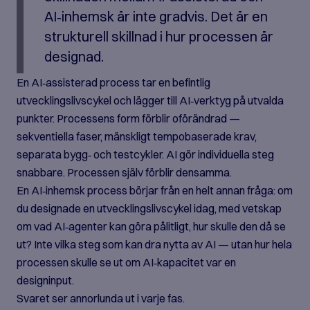
AI‑inhemsk är inte gradvis. Det är en
strukturell skillnad i hur processen är
designad.
En AI‑assisterad process tar en befintlig
utvecklingslivscykel och lägger till AI‑verktyg på utvalda
punkter. Processens form förblir oförändrad —
sekventiella faser, mänskligt tempobaserade krav,
separata bygg‑ och testcykler. AI gör individuella steg
snabbare. Processen själv förblir densamma.
En AI‑inhemsk process börjar från en helt annan fråga: om
du designade en utvecklingslivscykel idag, med vetskap
om vad AI‑agenter kan göra pålitligt, hur skulle den då se
ut? Inte vilka steg som kan dra nytta av AI — utan hur hela
processen skulle se ut om AI‑kapacitet var en
designinput.
Svaret ser annorlunda ut i varje fas.