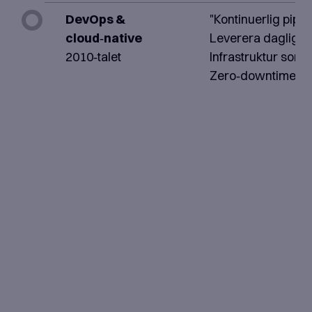
DevOps &
"Kontinuerlig pipel
cloud‑native
Leverera dagligen
2010‑talet
Infrastruktur som 
Zero‑downtime de