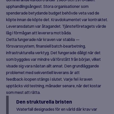
upphandlingsångest. Stora organisationer som
spenderade betydande budget behövde veta vad de
köpte innan de köpte det. Kravdokumentet var kontraktet.
Leveransdatum var åtagandet. Tjänsteföretagets värde
låg i förmågan att leverera mot båda.
Detta fungerade när kraven var stabila —
försvarssystem, finansiell batch‑bearbetning,
infrastrukturella verktyg. Det fungerade dåligt när det
som byggdes var mindre väl förstått från början, vilket
visade sig vara nästan allt annat. Den grundläggande
problemet med sekventiell leverans är att
feedback‑loopen stängs i slutet. Varje fel i kraven
upptäcks vid testning, månader senare, när det kostar
som mest att rätta.
Den strukturella bristen
Waterfall designades för en värld där krav var