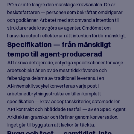
PO:n är inte längre den mänskliga kravkanalen. De är
beslutsfattaren — personen som bekräftar, omdirigerar
och godkänner. Arbetet med att omvandla intention till
strukturerade krav görs av agenter. Omdömet om
huruvida output reflekterar rätt intention förblir mänskligt.
Specifikation — från mänskligt
tempo till agent‑producerad
Att skriva detaljerade, entydiga specifikationer för varje
arbetsobjekt är en av de mest tidskrävande och
felbenägna delarna av traditionell leverans. I en
AI‑inhemsk livscykel konverteras varje post i
arbetsnedbrytningsstrukturen till en komplett
specifikation — krav, acceptanskriterier, datamodeller,
API‑kontrakt och inbäddade testfall — av en Spec‑Agent.
Arkitekten granskar och förfinar genom konversation.
Inget går till bygg utan att luckor är täckta.
Bygg och test — samtidigt, inte