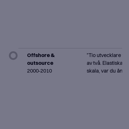
Offshore &
"Tio utvecklare till 
outsource
av två. Elastiska t
2000‑2010
skala, var du än är.