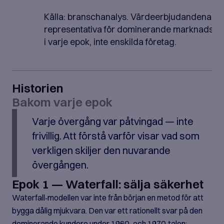
Källa: branschanalys. Värdeerbjudandena är
representativa för dominerande marknadspos
i varje epok, inte enskilda företag.
Historien
Bakom varje epok
Varje övergång var påtvingad — inte
frivillig. Att förstå varför visar vad som
verkligen skiljer den nuvarande
övergången.
Epok 1 — Waterfall: sälja säkerhet
Waterfall‑modellen var inte från början en metod för att
bygga dålig mjukvara. Den var ett rationellt svar på den
dominerande kundoro under 1960‑ och 1970‑talen: