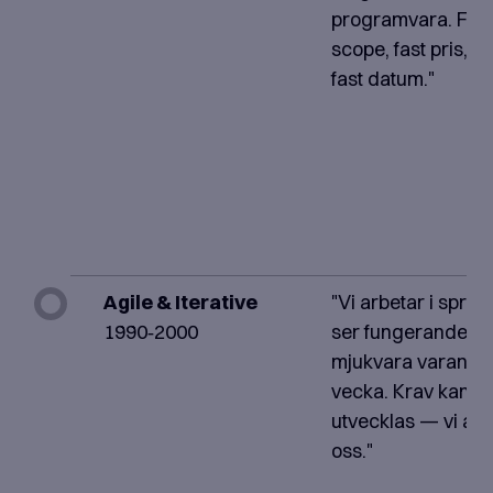
programvara. Fast
scope, fast pris, på
fast datum."
Agile & Iterative
"Vi arbetar i sprint
1990‑2000
ser fungerande
mjukvara varanna
vecka. Krav kan
utvecklas — vi an
oss."