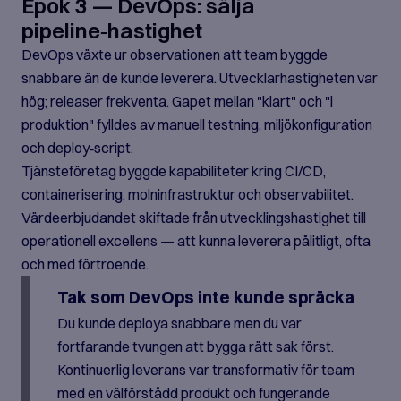
Epok 3 — DevOps: sälja
pipeline‑hastighet
DevOps växte ur observationen att team byggde
snabbare än de kunde leverera. Utvecklarhastigheten var
hög; releaser frekventa. Gapet mellan "klart" och "i
produktion" fylldes av manuell testning, miljökonfiguration
och deploy‑script.
Tjänsteföretag byggde kapabiliteter kring CI/CD,
containerisering, molninfrastruktur och observabilitet.
Värdeerbjudandet skiftade från utvecklingshastighet till
operationell excellens — att kunna leverera pålitligt, ofta
och med förtroende.
Tak som DevOps inte kunde spräcka
Du kunde deploya snabbare men du var
fortfarande tvungen att bygga rätt sak först.
Kontinuerlig leverans var transformativ för team
med en välförstådd produkt och fungerande