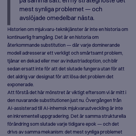
på samma sätt: en ny strategi löste det
mest synliga problemet — och
avslöjade omedelbar nästa.
Historien om mjukvaru-teknikjänster är inte en historia om
kontinuerlig framgång. Det är en historia om
återkommande substitution — där varje dominerande
modell adresserar ett verkligt och smärtsamt problem,
tjänar en dekad eller mer av industriadoption, och blir
sedan ersatt inte för att det slutade fungera utan för att
det aldrig var designat för att lösa det problem det
exponerade.
Att förstå det här mönstret är viktigt eftersom vi är mitt i
den nuvarande substitutionen just nu. Övergången från
AI-assisterad till AI-inhemsk mjukvaruutveckling är inte
en inkrementell uppgradering. Det är samma strukturella
förändring som slutade varje tidigare epok — och det
drivs av samma mekanism: det mest synliga problemet