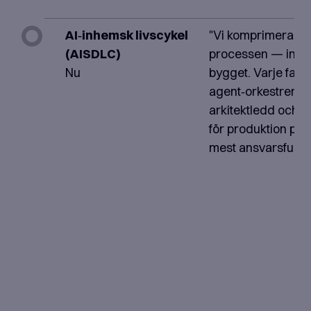
AI‑inhemsk livscykel
"Vi komprimerar h
(AISDLC)
processen — inte 
Nu
bygget. Varje fas
agent‑orkestrerad
arkitektledd och 
för produktion på 
mest ansvarsfulla s