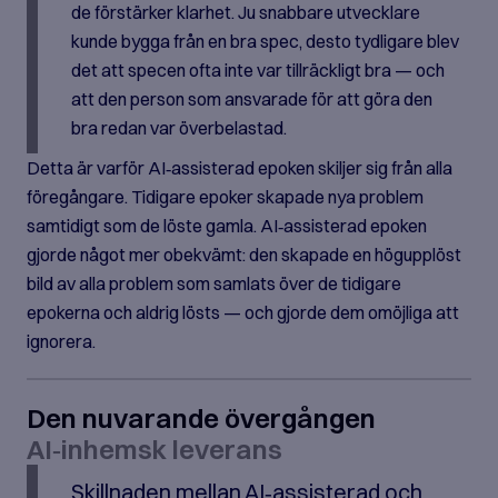
de förstärker klarhet. Ju snabbare utvecklare
kunde bygga från en bra spec, desto tydligare blev
det att specen ofta inte var tillräckligt bra — och
att den person som ansvarade för att göra den
bra redan var överbelastad.
Detta är varför AI‑assisterad epoken skiljer sig från alla
föregångare. Tidigare epoker skapade nya problem
samtidigt som de löste gamla. AI‑assisterad epoken
gjorde något mer obekvämt: den skapade en högupplöst
bild av alla problem som samlats över de tidigare
epokerna och aldrig lösts — och gjorde dem omöjliga att
ignorera.
Den nuvarande övergången
AI‑inhemsk leverans
Skillnaden mellan AI‑assisterad och