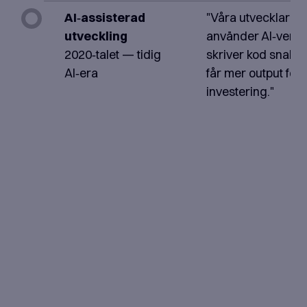
AI‑assisterad
"Våra utvecklare
utveckling
använder AI‑verkt
2020‑talet — tidig
skriver kod snabb
AI‑era
får mer output fö
investering."