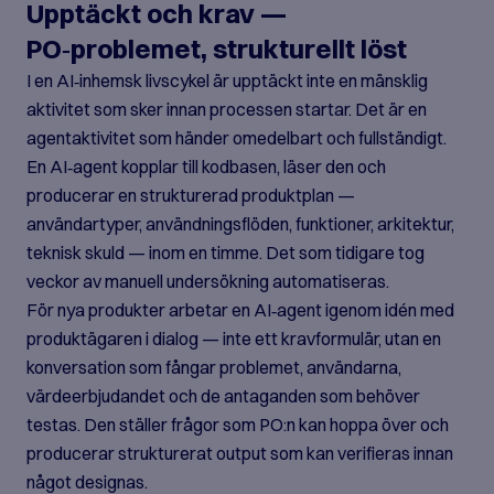
Upptäckt och krav —
PO‑problemet, strukturellt löst
I en AI‑inhemsk livscykel är upptäckt inte en mänsklig
aktivitet som sker innan processen startar. Det är en
agentaktivitet som händer omedelbart och fullständigt.
En AI‑agent kopplar till kodbasen, läser den och
producerar en strukturerad produktplan —
användartyper, användningsflöden, funktioner, arkitektur,
teknisk skuld — inom en timme. Det som tidigare tog
veckor av manuell undersökning automatiseras.
För nya produkter arbetar en AI‑agent igenom idén med
produktägaren i dialog — inte ett kravformulär, utan en
konversation som fångar problemet, användarna,
värdeerbjudandet och de antaganden som behöver
testas. Den ställer frågor som PO:n kan hoppa över och
producerar strukturerat output som kan verifieras innan
något designas.